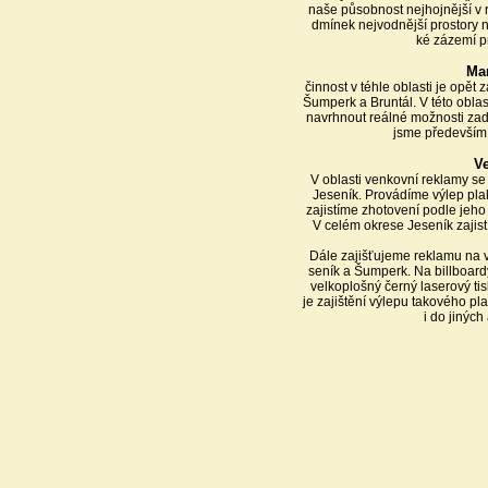
naše působnost nejhojnější v r
dmínek nejvodnější prostory na
ké zázemí p
Mar
činnost v téhle oblasti je opět
Šumperk a Bruntál. V této oblas
navrhnout reálné možnosti zadá
jsme především
V
V oblasti venkovní reklamy s
Jeseník. Provádíme výlep pla
zajistíme zhotovení podle jeho
V celém okrese Jeseník zajist
Dále zajišťujeme reklamu na v
seník a Šumperk. Na billboard
velkoplošný černý laserový tis
je zajištění výlepu takového p
i do jiných