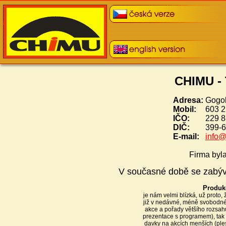
CHIMU -
Adresa:
Gogol
Mobil:
603 2
IČO:
229 8
DIČ:
399-
E-mail:
info@
Firma byl
V současné době se zabývá
Produk
je nám velmi blízká, už proto
již v nedávné, méně svobodné mi
akce a pořady většího rozsahu 
prezentace s programem), tak 
davky na akcích menších (ple